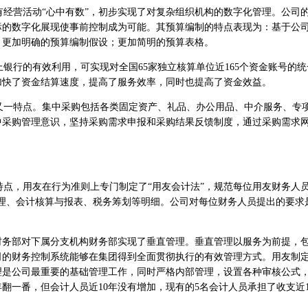
营活动“心中有数”，初步实现了对复杂组织机构的数字化管理。公司
标的数字化展现使事前控制成为可能。其预算编制的特点表现为：基于公
；更加明确的预算编制假设；更加简明的预算表格。
行的有效利用，可实现对全国65家独立核算单位近165个资金账号的统
加快了资金结算速度，提高了服务效率，同时也提高了资金效益。
特点。集中采购包括各类固定资产、礼品、办公用品、中介服务、专
中采购管理意识，坚持采购需求申报和采购结果反馈制度，通过采购需求
，用友在行为准则上专门制定了“用友会计法”，规范每位用友财务人员
理、会计核算与报表、税务筹划等明细。公司对每位财务人员提出的要求
务部对下属分支机构财务部实现了垂直管理。垂直管理以服务为前提，
司的财务控制系统能够在集团得到全面贯彻执行的有效管理方式。用友制
理是公司最重要的基础管理工作，同时严格内部管理，设置各种审核公式
翻一番，但会计人员近10年没有增加，现有的5名会计人员承担了收支近1