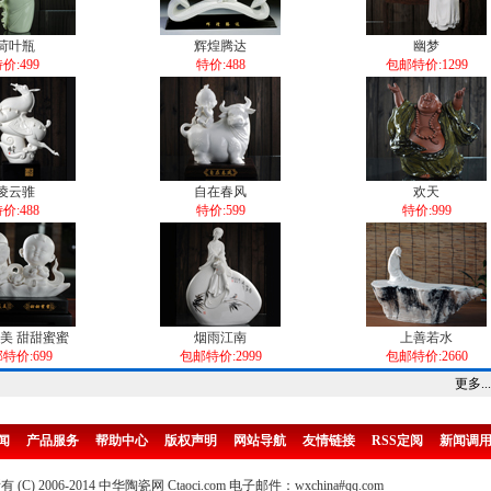
荷叶瓶
辉煌腾达
幽梦
价:499
特价:488
包邮特价:1299
凌云骓
自在春风
欢天
价:488
特价:599
特价:999
美 甜甜蜜蜜
烟雨江南
上善若水
特价:699
包邮特价:2999
包邮特价:2660
更多...
闻
产品服务
帮助中心
版权声明
网站导航
友情链接
RSS定阅
新闻调
(C) 2006-2014 中华陶瓷网 Ctaoci.com 电子邮件：wxchina#qq.com