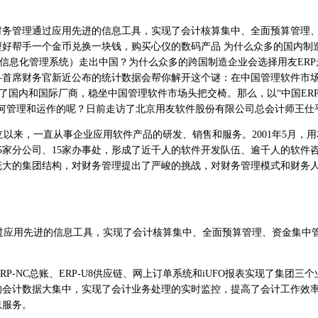
管理通过应用先进的信息工具，实现了会计核算集中、全面预算管理
好帮手一个金币兑换一块钱，购买心仪的数码产品 为什么众多的国内制
链的信息化管理系统）走出中国？为什么众多的跨国制造企业会选择用友ERP
—首席财务官新近公布的统计数据会帮你解开这个谜：在中国管理软件市
越了国内和国际厂商，稳坐中国管理软件市场头把交椅。那么，以“中国ER
如何管理和运作的呢？日前走访了北京用友软件股份有限公司总会计师王仕
以来，一直从事企业应用软件产品的研发、销售和服务。2001年5月，
5家分公司、15家办事处，形成了近千人的软件开发队伍、逾千人的软件
此庞大的集团结构，对财务管理提出了严峻的挑战，对财务管理模式和财务
用先进的信息工具，实现了会计核算集中、全面预算管理、资金集中
NC总账、ERP-U8供应链、网上订单系统和iUFO报表实现了集团三个
的会计数据大集中，实现了会计业务处理的实时监控，提高了会计工作效
息服务。