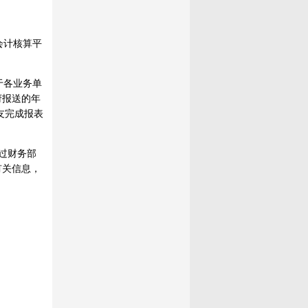
会计核算平
于各业务单
府报送的年
友完成报表
过财务部
有关信息，