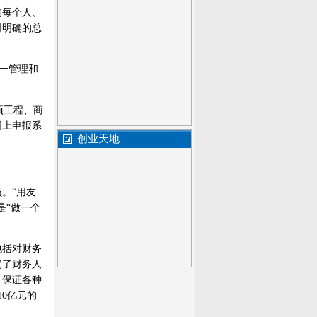
的每个人、
司明确的总
一管理和
项工程、商
网上申报系
创业天地
。“用友
是“做一个
包括对财务
定了财务人
，保证各种
0亿元的