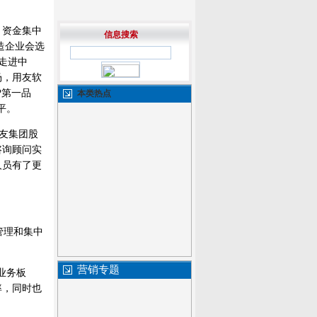
、资金集中
信息搜索
造企业会选
走进中
场，用友软
P第一品
本类热点
平。
用友集团股
咨询顾问实
人员有了更
管理和集中
营销专题
业务板
率，同时也