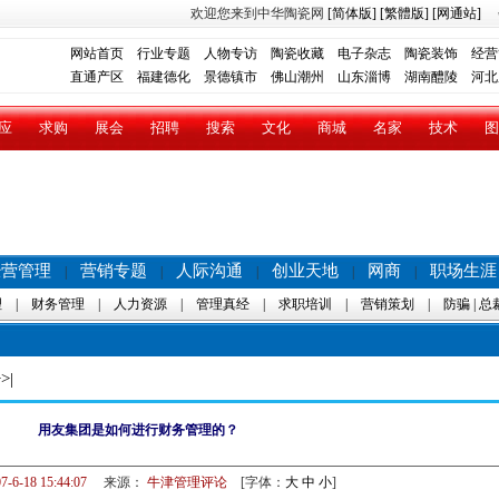
欢迎您来到中华陶瓷网
[简体版]
[繁體版]
[网通站]
网站首页
行业专题
人物专访
陶瓷收藏
电子杂志
陶瓷装饰
经营
直通产区
福建德化
景德镇市
佛山潮州
山东淄博
湖南醴陵
河北
应
求购
展会
招聘
搜索
文化
商城
名家
技术
图
经营管理
营销专题
人际沟通
创业天地
网商
职场生涯
|
|
|
|
|
理
|
财务管理
|
人力资源
|
管理真经
|
求职培训
|
营销策划
|
防骗
|
总
>|
用友集团是如何进行财务管理的？
7-6-18 15:44:07
来源：
牛津管理评论
[字体：
大
中
小
]