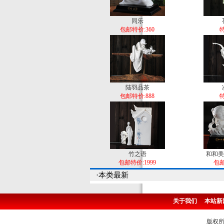
同乐
包邮特价:360
特
陆羽品茶
包邮特价:888
特
竹之语
和和美
包邮特价:1999
包邮
·本类最新
关于我们
本站新
版权所有 