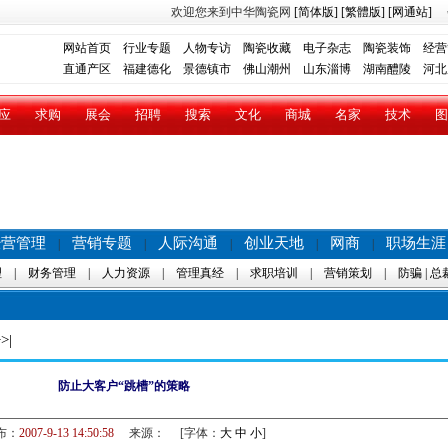
欢迎您来到中华陶瓷网
[简体版]
[繁體版]
[网通站]
网站首页
行业专题
人物专访
陶瓷收藏
电子杂志
陶瓷装饰
经营
直通产区
福建德化
景德镇市
佛山潮州
山东淄博
湖南醴陵
河北
应
求购
展会
招聘
搜索
文化
商城
名家
技术
图
经营管理
营销专题
人际沟通
创业天地
网商
职场生涯
|
|
|
|
|
理
|
财务管理
|
人力资源
|
管理真经
|
求职培训
|
营销策划
|
防骗
|
总
>|
防止大客户“跳槽”的策略
布：
2007-9-13 14:50:58
来源：
[字体：
大
中
小
]