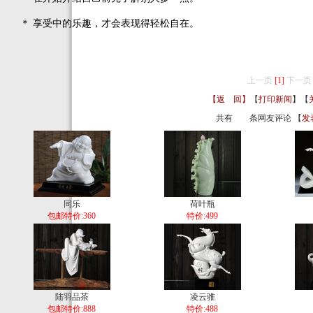
＊ 享受中的乐趣，才会表现得轻松自在。
上一页
[1]
下一页
【返 回】
【
打印新闻
】【
共有
条网友评论 【
发
同乐
荷叶瓶
包邮特价:360
特价:499
陆羽品茶
凌云骓
包邮特价:888
特价:488