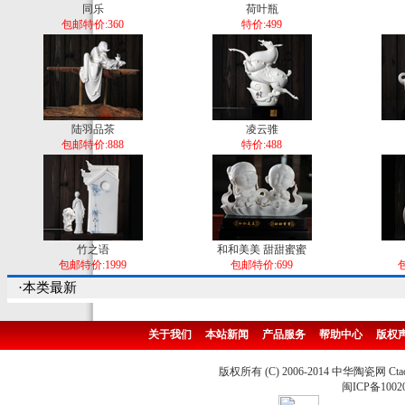
同乐
荷叶瓶
包邮特价:360
特价:499
陆羽品茶
凌云骓
包邮特价:888
特价:488
竹之语
和和美美 甜甜蜜蜜
包邮特价:1999
包邮特价:699
包
·本类最新
关于我们
本站新闻
产品服务
帮助中心
版权
版权所有 (C) 2006-2014 中华陶瓷网 Ctao
闽ICP备1002