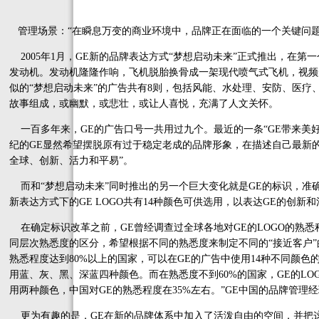
管理场景：“在瞬息万变的商业环境中，品牌正在面临的一个关键问题
2005年1月，GE新的品牌表达方式“梦想启动未来”正式推出，在第
发动机。发动机隆隆作响，飞机脱胎换骨成一架现代喷气式飞机，视频
似的“梦想启动未来”的广告共有8则，包括风能、水处理、安防、医疗
故事组成，或幽默，或悲壮，或让人喜悦，充满了人文关怀。
一百多年来，GE的广告口号一共用过九个。最近的一条“GE带来美好生活
纪的GE显然希望摆脱原有过于稳定老成的品牌形象，在描述自己最新
全球、创新、活力和平易”。
而和“梦想启动未来”同时推出的另一个巨大变化就是GE的标识，准
新表达方式下的GE LOGO共有14种颜色可供选用，以表达GE的创
在确定标识改革之前，GE曾经调查过全球各地对GE的LOGO的熟悉程
同层次熟悉度的区分，希望根据不同的熟悉度来制定不同的“接近客户”
熟悉程度达到80%以上的国家，可以在GE的广告中使用14种不同颜色
用蓝、灰、黑、深蓝四种颜色。而在熟悉度不到60%的国家，GE的LO
用两种颜色，中国对GE的熟悉程度在35%左右。”GE中国的品牌管理
更为有趣的是，GE在新的品牌体系中加入了活泼自由的空间，并把