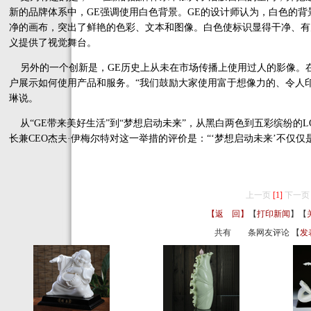
新的品牌体系中，GE强调使用白色背景。GE的设计师认为，白色的
净的画布，突出了鲜艳的色彩、文本和图像。白色使标识显得干净、有
义提供了视觉舞台。
另外的一个创新是，GE历史上从未在市场传播上使用过人的影像。在
户展示如何使用产品和服务。“我们鼓励大家使用富于想像力的、令人
琳说。
从“GE带来美好生活”到“梦想启动未来”，从黑白两色到五彩缤纷的L
长兼CEO杰夫·伊梅尔特对这一举措的评价是：“‘梦想启动未来’不仅
上一页
[1]
下一页
【返 回】
【
打印新闻
】【
共有
条网友评论 【
发