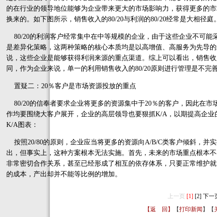
的在行业的领导地位能够为企业带来更大的市场影响力，获得更多的市
换来的。如下图所示，销售收入的80/20与利润的80/20经常是大相径庭
80/20的利润客户经常集中在中等规模的企业，由于这些企业不可
是差异化策略，这两种策略的核心本质均是以高增值、高服务为先导的
说，这些企业是能够获得利润来源的重点渠道。综上可以看出，销售收入的8
同，作为企业来说，单一的利用销售收入的80/20原则进行管理是不完
置疑二：20％客户是市场资源投放的重点
80/20的信奉者要求企业将更多的资源集中于20％的客户，因此在
作均要围绕大客户展开，企业的高层领导也要狠抓K/A，以期提高企
K/A图表：
按照20/80的原则，企业应当将更多的资源向A/B/C类客户倾斜，并
出，但事实上，这种方案根本无法实施。首先，未来的市场重点根本不
非常密切合作关系，甚至已经形成了相互的依存体系，只要正常维护就
的成本，产出却并不能等比例的增加。
上一页
[1]
[2]
下一
【返 回】
【
打印新闻
】【