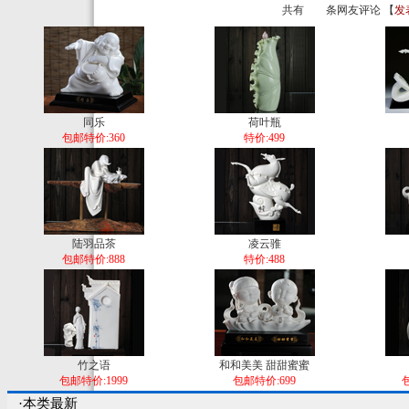
共有
条网友评论 【
发
同乐
荷叶瓶
包邮特价:360
特价:499
陆羽品茶
凌云骓
包邮特价:888
特价:488
竹之语
和和美美 甜甜蜜蜜
包邮特价:1999
包邮特价:699
包
·本类最新