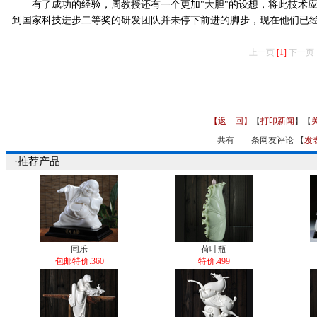
有了成功的经验，周教授还有一个更加"大胆"的设想，将此技术应
到国家科技进步二等奖的研发团队并未停下前进的脚步，现在他们已
上一页
[1]
下一页
【返 回】
【
打印新闻
】【
共有
条网友评论 【
发
·推荐产品
同乐
荷叶瓶
包邮特价:360
特价:499