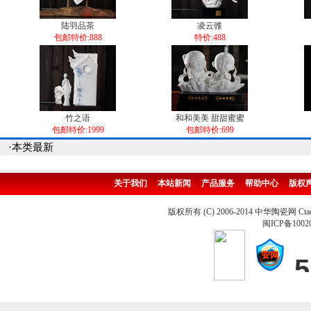
陆羽品茶
凌云骓
包邮特价:888
特价:488
竹之语
和和美美 甜甜蜜蜜
包邮特价:1999
包邮特价:699
·本类最新
关于我们
本站新闻
产品服务
帮助中心
版权
版权所有 (C) 2006-2014 中华陶瓷网 Ctao
闽ICP备1002