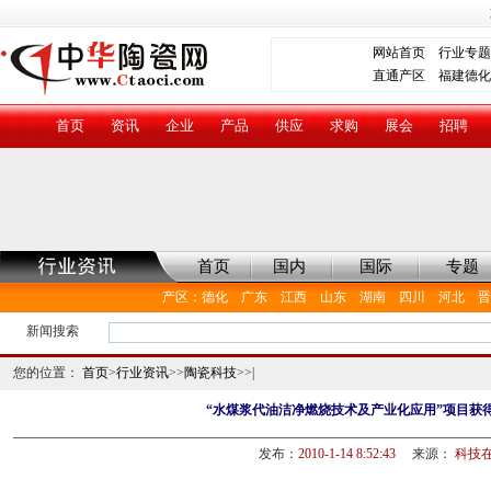
网站首页
行业专题
直通产区
福建德化
首页
资讯
企业
产品
供应
求购
展会
招聘
首页
国内
国际
专题
产区
：
德化
广东
江西
山东
湖南
四川
河北
晋
新闻搜索
您的位置：
首页
>
行业资讯
>>
陶瓷科技
>>|
“水煤浆代油洁净燃烧技术及产业化应用”项目获
发布：
2010-1-14 8:52:43
来源：
科技