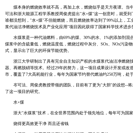
煤本身的燃烧效率就不高，再加上水，燃烧似乎是天方夜谭。当中
可法和浙大能源工程学系教授周俊虎提出"水+煤"这一创意时，就受到
谁都没想到，"水+煤"不但能燃烧，而且燃烧效率达到了99%以上，工业
浆代油洁净燃烧技术及产业化应用"项目因此获得了国家科学技术进步
水煤浆是一种代油燃料，由69%的煤、30%的水、1%的添加剂混
煤浆中的含硫量低，燃烧温度低，燃烧过程中灰分、SOx、NOx污染
式，显示出了巨大的环保节能优势。
浙江大学研制出了具有完全自主知识产权的水煤浆代油洁净燃烧技
器、再燃脱硝等技术。经过29年的努力，这一项目成果设计开发或改造
市，覆盖了7大高耗能行业，每年为国家节约替代燃油约250万吨，处
岑可法、周俊虎教授带领的团队，目前有了更为"大胆"的设想--将
了这一项目的研究。
水+煤
浙大"水煤浆"技术，在全世界范围内处于领先地位，每年可为国家节
烧得更高效更干净 而且还省钱