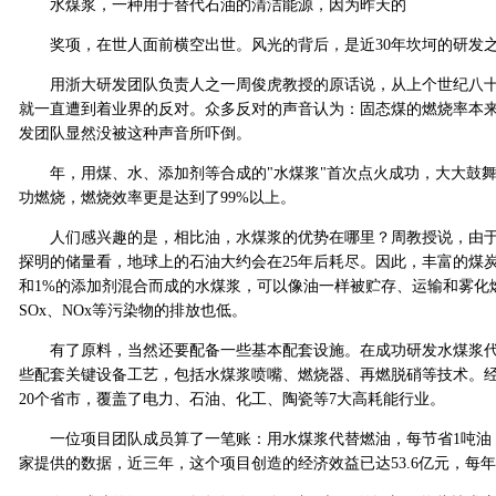
水煤浆，一种用于替代石油的清洁能源，因为昨天的
奖项，在世人面前横空出世。风光的背后，是近30年坎坷的研发
用浙大研发团队负责人之一周俊虎教授的原话说，从上个世纪八十
就一直遭到着业界的反对。众多反对的声音认为：固态煤的燃烧率本
发团队显然没被这种声音所吓倒。
年，用煤、水、添加剂等合成的"水煤浆"首次点火成功，大大鼓舞了
功燃烧，燃烧效率更是达到了99%以上。
人们感兴趣的是，相比油，水煤浆的优势在哪里？周教授说，由于
探明的储量看，地球上的石油大约会在25年后耗尽。因此，丰富的煤炭
和1%的添加剂混合而成的水煤浆，可以像油一样被贮存、运输和雾化
SOx、NOx等污染物的排放也低。
有了原料，当然还要配备一些基本配套设施。在成功研发水煤浆代
些配套关键设备工艺，包括水煤浆喷嘴、燃烧器、再燃脱硝等技术。经过
20个省市，覆盖了电力、石油、化工、陶瓷等7大高耗能行业。
一位项目团队成员算了一笔账：用水煤浆代替燃油，每节省1吨油，大约可
家提供的数据，近三年，这个项目创造的经济效益已达53.6亿元，每年