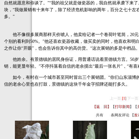
自然就愿意和你谈了。”“我的祖父就是做瓷器的，我自然就承袭下来了
块，“我做展销有十来年了，除了经济危机影响的两年，百分之七十左
多。”
他不像很多展商那样天价唬人，他卖给记者一个卷荷叶笔筒，20元，“1
个别的看利到50%。”他还喜欢瓷器收藏，做买卖的同时，他喜欢和明
之作让你“开眼”，也会告诉你其中的高仿货。“这次展销的多是中档品。
他姓余。有景德镇的居民身份证，用普通话说着景德镇方言。50岁的
销，能更显年轻。”不停抖落着自信的老余摸出“最后一张名片”，“有
如今，有时在一个城市甚至同时冒出三个展销团。“你们山东淄博的
信的老余心里也在打鼓，景德镇的这块千年金字招牌还能打多久。
上一页
[1]
下一页
【返 回】
【
打印新闻
】【
共有
条网友评论 【
发