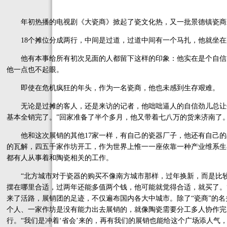
年初热播的电视剧《大瓷商》掀起了瓷文化热，又一批景德镇瓷商
18个摊位分成两行，中间是过道，过道中间有一个马扎，他就坐在
他有本事给所有初次见面的人都留下这样的印象：他实在是个自信
他一点也不起眼。
即使在危机疯狂的年头，作为一名瓷商，他也未感到生存艰难。
无论是过摊的客人，还是来访的记者，他咄咄逼人的自信劲儿总让你
基本全销完了。”回家准备了半个多月，他又带着七八万的货来济南了
他和这次展销的其他17家一样，有自己的瓷器厂子，他还有自己的品
的瓦解，四五千家作坊开工，作为世界上惟一一座依靠一种产业维系生
都有人从事着和陶瓷相关的工作。
“北方城市对于瓷器的购买不像南方城市那样，过年换新，而是比较随
摆在哪里合适，过两年还能多值两个钱，他可能就觉得合适，就买了。
来了活路，展销团的足迹，不仅遍布国内各大中城市。除了“瓷商”的名
个人、一家作坊是没有能力出去展销的，就像陶瓷需要分工多人协作完
行。“我们是冲着‘省会’来的，再有我们的展销也能给这个广场添人气