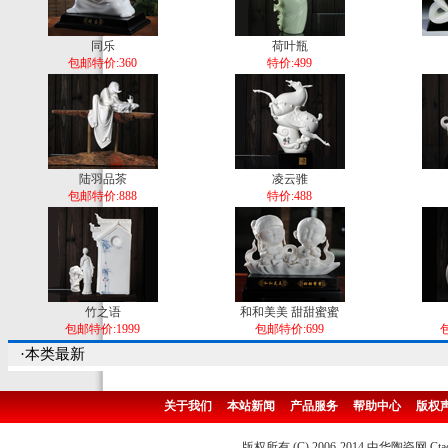
同乐
荷叶瓶
包邮特价:360
特价:499
陆羽品茶
凌云骓
包邮特价:888
特价:488
竹之语
和和美美 甜甜蜜蜜
包邮特价:1999
包邮特价:699
包
·本类最新
关于我们
本站新闻
产品服务
帮助中心
版权
版权所有 (C) 2006-2014 中华陶瓷网 Ctao