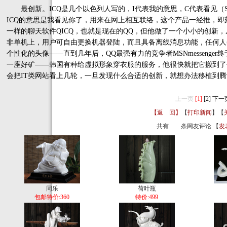
最创新。ICQ是几个以色列人写的，I代表我的意思，C代表看见（S
ICQ的意思是我看见你了，用来在网上相互联络，这个产品一经推，即刻
一样的聊天软件QICQ，也就是现在的QQ，但他做了一个小小的创新，
非单机上，用户可自由更换机器登陆，而且具备离线消息功能，任何人
个性化的头像——直到几年后，QQ最强有力的竞争者MSNmesseng
一座好矿——韩国有种给虚拟形象穿衣服的服务，他很快就把它搬到了
会把IT类网站看上几轮，一旦发现什么合适的创新，就想办法移植到
上一页
[1]
[2]
下一
【返 回】
【
打印新闻
】【
共有
条网友评论 【
发
同乐
荷叶瓶
包邮特价:360
特价:499