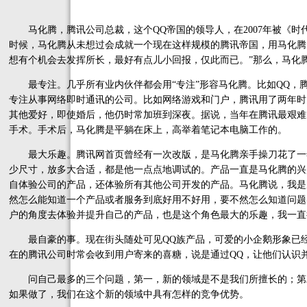
马化腾，腾讯公司总裁，这个QQ帝国的领导人，在2007年被《时代
时候，马化腾从未想过会成就一个现在这样规模的腾讯帝国，用马化腾
想有个机会去发挥所长，最好有点儿小回报，仅此而已。”那么，马化腾
最专注。几乎所有业内伙伴都会用“专注”形容马化腾。比如QQ，腾
专注从事网络即时通讯的公司。比如网络游戏和门户，腾讯用了两年时
其他爱好，即使婚后，他仍时常加班到深夜。据说，当年在腾讯最艰难
手术。手术后，马化腾是平躺在床上，高举着笔记本电脑工作的。
最大乐趣。腾讯网首页曾经有一次改版，是马化腾亲手操刀花了一
少尺寸，放多大合适，都是他一点点地调试的。产品一直是马化腾的兴
自体验公司的产品，还体验所有其他公司开发的产品。马化腾说，我是
然怎么能知道一个产品或者服务到底好用不好用，要不然怎么知道问题
户的角度去体验并提升自己的产品，也是这个角色最大的乐趣，我一直
最自豪的事。现在街头随处可见QQ族产品，可爱的小企鹅形象已经
在的腾讯公司时常会收到用户寄来的喜糖，说是通过QQ，让他们认识
问自己最多的三个问题，第一，新的领域是不是我们所擅长的；第
如果做了，我们在这个新的领域中具有怎样的竞争优势。