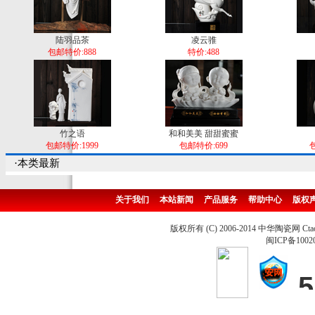
陆羽品茶
凌云骓
包邮特价:888
特价:488
竹之语
和和美美 甜甜蜜蜜
包邮特价:1999
包邮特价:699
包
·本类最新
关于我们
本站新闻
产品服务
帮助中心
版权
版权所有 (C) 2006-2014 中华陶瓷网 Ctao
闽ICP备1002