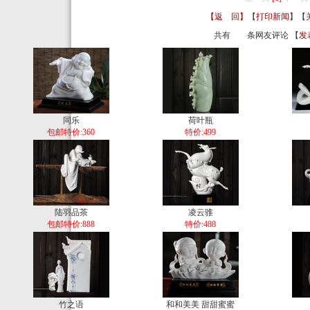
【返 回】
【
打印新闻
】【
共有
条网友评论 【
发
同乐
荷叶瓶
包邮特价:360
特价:499
陆羽品茶
凌云骓
包邮特价:888
特价:488
竹之语
和和美美 甜甜蜜蜜