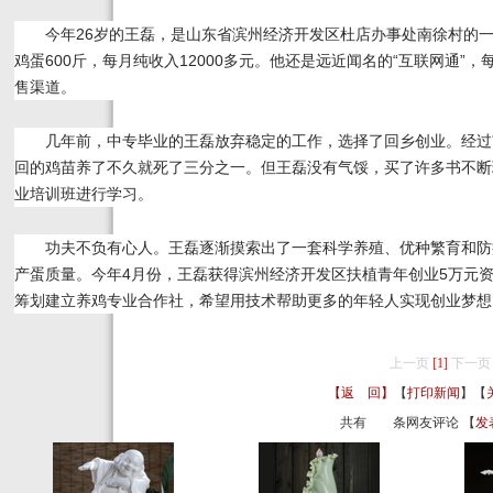
今年26岁的王磊，是山东省滨州经济开发区杜店办事处南徐村的一名“
鸡蛋600斤，每月纯收入12000多元。他还是远近闻名的“互联网通
售渠道。
几年前，中专毕业的王磊放弃稳定的工作，选择了回乡创业。经过
回的鸡苗养了不久就死了三分之一。但王磊没有气馁，买了许多书不断
业培训班进行学习。
功夫不负有心人。王磊逐渐摸索出了一套科学养殖、优种繁育和防
产蛋质量。今年4月份，王磊获得滨州经济开发区扶植青年创业5万元资
筹划建立养鸡专业合作社，希望用技术帮助更多的年轻人实现创业梦想
上一页
[1]
下一页
【返 回】
【
打印新闻
】【
共有
条网友评论 【
发