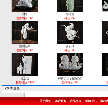
同乐
荷叶瓶
包邮特价:360
特价:499
陆羽品茶
凌云骓
包邮特价:888
特价:488
竹之语
和和美美 甜甜蜜蜜
包邮特价:1999
包邮特价:699
包
·本类最新
关于我们
本站新闻
产品服务
帮助中心
版权