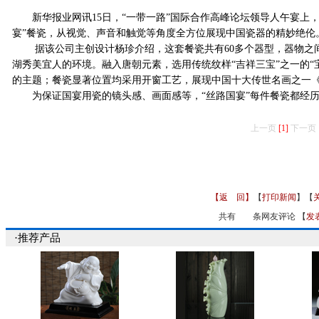
新华报业网讯15日，“一带一路”国际合作高峰论坛领导人午宴上，
宴”餐瓷，从视觉、声音和触觉等角度全方位展现中国瓷器的精妙绝伦
据该公司主创设计杨珍介绍，这套餐瓷共有60多个器型，器物之间
湖秀美宜人的环境。融入唐朝元素，选用传统纹样“吉祥三宝”之一的“
的主题；餐瓷显著位置均采用开窗工艺，展现中国十大传世名画之一
为保证国宴用瓷的镜头感、画面感等，“丝路国宴”每件餐瓷都经历
上一页
[1]
下一页
【返 回】
【
打印新闻
】【
共有
条网友评论 【
发
·推荐产品