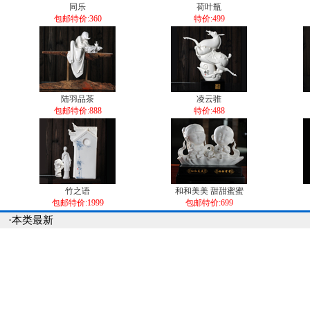
同乐
荷叶瓶
包邮特价:360
特价:499
陆羽品茶
凌云骓
包邮特价:888
特价:488
竹之语
和和美美 甜甜蜜蜜
包邮特价:1999
包邮特价:699
·本类最新