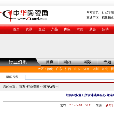
网站首页
行业专题
直通产区
福建德化
首页
资讯
企业
产品
供应
求购
展会
招聘
首页
国内
国际
专题
产区
：
德化
广东
江西
山东
湖南
四川
河北
晋
新闻搜索
您的位置：
首页
>
行业资讯
>>
国内动态
>>|
经历60多道工序设计独具匠心 高
发布：
2017-5-18 8:58:11
来源：
新华