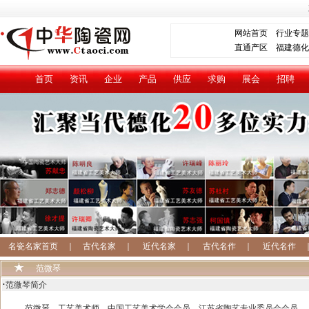
网站首页
行业专题
直通产区
福建德化
首页
资讯
企业
产品
供应
求购
展会
招聘
名瓷名家首页
｜
古代名家
｜
近代名家
｜
古代名作
｜
近代名作
范微琴
·
范微琴简介
范微琴，工艺美术师，中国工艺美术学会会员，江苏省陶艺专业委员会会员。