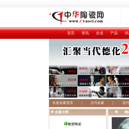
首页
资讯
企业
产品
供
名瓷名家首页
｜
古代名家
｜
近
名瓷分类
精
雕塑陶瓷