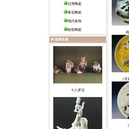
日用陶瓷
青花陶瓷
现代装饰
粉彩陶瓷
推荐名瓷
..
《无
十八罗汉