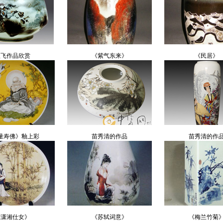
程飞作品欣赏
《紫气东来》
《民居》
量寿佛》釉上彩
苗秀清的作品
苗秀清的作
《潇湘仕女》
《苏轼词意》
《梅兰竹菊