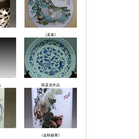
《孟春》
品
陈孟龙作品
》
《金秋硕果》