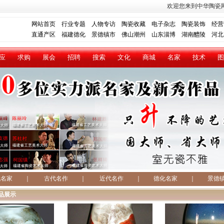
欢迎您来到中华陶瓷
网站首页
行业专题
人物专访
陶瓷收藏
电子杂志
陶瓷装饰
经营
直通产区
福建德化
景德镇市
佛山潮州
山东淄博
湖南醴陵
河北
应
求购
展会
招聘
搜索
文化
商城
名家
技术
图
代名家
｜
古代名作
｜
近代名作
｜
德化名家
｜
景德
品展示