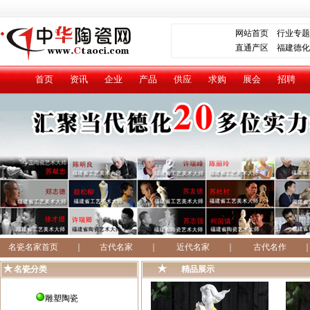
网站首页
行业专题
直通产区
福建德化
首页
资讯
企业
产品
供应
求购
展会
招聘
名瓷名家首页
｜
古代名家
｜
近代名家
｜
古代名作
名瓷分类
精品展示
雕塑陶瓷