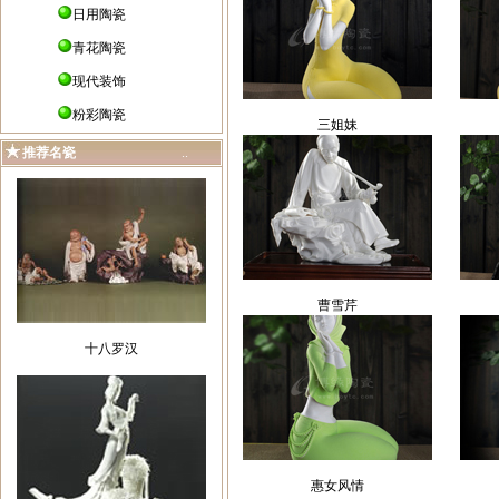
日用陶瓷
青花陶瓷
现代装饰
粉彩陶瓷
三姐妹
推荐名瓷
..
曹雪芹
十八罗汉
惠女风情