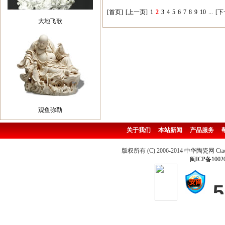
[首页]
[上一页]
1
2
3
4
5
6
7
8
9
10
...
[下
大地飞歌
观鱼弥勒
关于我们
本站新闻
产品服务
版权所有 (C) 2006-2014 中华陶瓷网 Ctao
闽ICP备1002