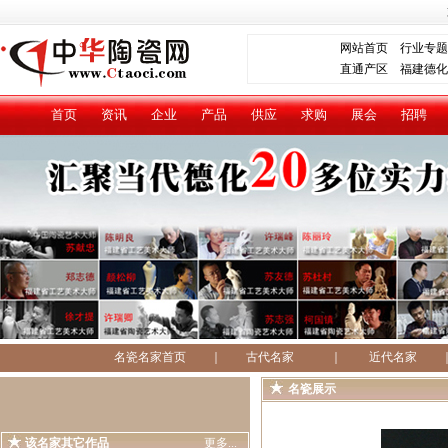
网站首页
行业专题
直通产区
福建德化
首页
资讯
企业
产品
供应
求购
展会
招聘
名瓷名家首页
｜
古代名家
｜
近代名家
名瓷展示
该名家其它作品
更多...