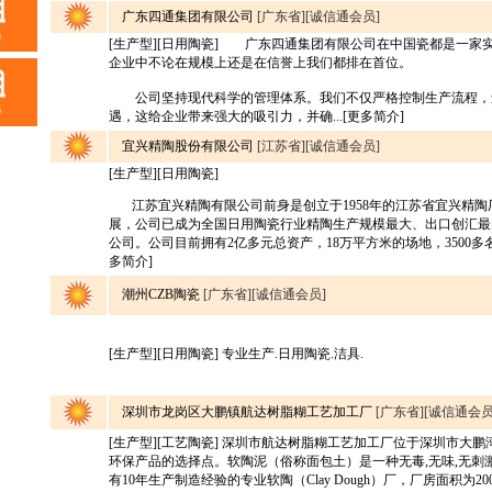
广东四通集团有限公司
[广东省][诚信通会员]
[生产型][日用陶瓷] 广东四通集团有限公司在中国瓷都是一家
企业中不论在规模上还是在信誉上我们都排在首位。
公司坚持现代科学的管理体系。我们不仅严格控制生产流程，
遇，这给企业带来强大的吸引力，并确...[更多简介]
宜兴精陶股份有限公司
[江苏省][诚信通会员]
[生产型][日用陶瓷]
江苏宜兴精陶有限公司前身是创立于1958年的江苏省宜兴精陶厂
展，公司已成为全国日用陶瓷行业精陶生产规模最大、出口创汇最
公司。公司目前拥有2亿多元总资产，18万平方米的场地，3500多名员
多简介]
潮州CZB陶瓷
[广东省][诚信通会员]
[生产型][日用陶瓷] 专业生产.日用陶瓷.洁具.
深圳市龙岗区大鹏镇航达树脂糊工艺加工厂
[广东省][诚信通会员
[生产型][工艺陶瓷] 深圳市航达树脂糊工艺加工厂位于深圳市大
环保产品的选择点。软陶泥（俗称面包土）是一种无毒,无味,无刺
有10年生产制造经验的专业软陶（Clay Dough）厂，厂房面积为2