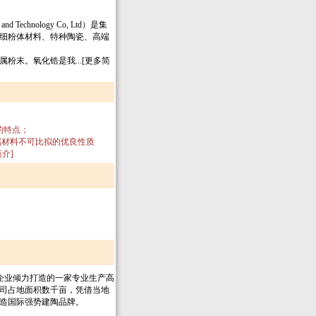
 Technology Co, Ltd）是集
细粉体材料、特种陶瓷、高端
末。氧化锆是我...[更多简
的特点；
属材料不可比拟的优良性质
介]
企业倾力打造的一家专业生产高
司占地面积数千亩，凭借当地
造国际强势建陶品牌。