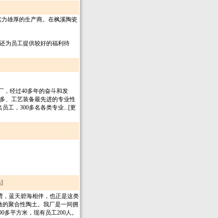
实力雄厚的生产商。在枫溪陶瓷
还为员工提供较好的福利待
，经过40多年的奋斗和发
多、工艺装备最先进的专业性
工，300多名各类专业...[更
]
鹏湾，蓝天碧海相伴，也正是这类
激的聚合性陶土。我厂是一间拥
000多平方米，现有员工200人。