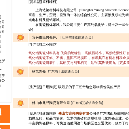
[贸易型][原料辅料]
上海铱铭材料科技有限公司（Shanghai Yiming Materials Science and
研发，生产，贸易，投资为一体的综合性公司。主要涉及领域为精
司
光电材料及精铝领域。
公司
在陶瓷粉体领域，我公司主要生产高纯氧化锆，稀土及一些金属粉
公司
介]
公司
司
宜兴市民兴瓷件厂
[江苏省][诚信通会员]
司
[生产型][工业陶瓷]
司
所
氧化铝陶瓷材料具有 优良的绝缘性，高频损耗小，高频绝缘性好 
氧化铝陶瓷不燃、不锈，坚固不易损坏 ，有着其它有机材料和金
究所
氧化铝陶瓷耐磨性，其硬度与刚玉相同，达到 莫氏硬度九...[更多简
厂
秋艺陶瓷
[广东省][诚信通会员]
究所
限公
所
[生产型][日用陶瓷] 以最后的手工艺带给您最物廉价美的产品
佛山市兆邦陶瓷有限公司
[广东省][诚信通会员]
[贸易型][建筑陶瓷]
佛山市兆邦陶瓷有限
公司是广东佛山顺成陶瓷
档抛光砖、精品内墙砖、艺术仿古砖的超规模现代化陶瓷企业。公
丰富的陶瓷原料，可快速辐射周边市场的区位交通优势，致力于打