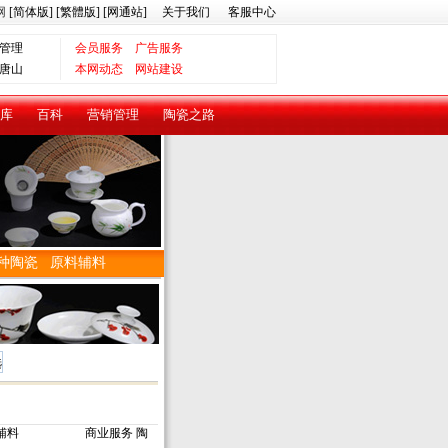
网
[简体版]
[繁體版]
[网通站]
关于我们
客服中心
管理
会员服务
广告服务
唐山
本网动态
网站建设
库
百科
营销管理
陶瓷之路
种陶瓷
原料辅料
辅料
商业服务
陶