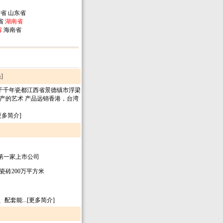
宁省
山东省
省
湖南省
省
海南省
]
位于千年瓷都江西省景德镇市浮梁
生产的艺术 产品远销香港，台湾
更多简介]
浴第一家上市公司
瓷砖200万平方米
套能...[更多简介]