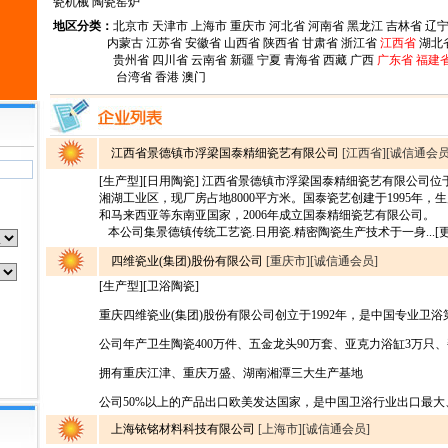
瓷机械
陶瓷窑炉
地区分类：
北京市
天津市
上海市
重庆市
河北省
河南省
黑龙江
吉林省
辽
内蒙古
江苏省
安徽省
山西省
陕西省
甘肃省
浙江省
江西省
湖北
贵州省
四川省
云南省
新疆
宁夏
青海省
西藏
广西
广东省
福建
台湾省
香港
澳门
江西省景德镇市浮梁国泰精细瓷艺有限公司
[江西省][诚信通会员
[生产型][日用陶瓷] 江西省景德镇市浮梁国泰精细瓷艺有限公司
湘湖工业区，现厂房占地8000平方米。国泰瓷艺创建于1995年，
和马来西亚等东南亚国家，2006年成立国泰精细瓷艺有限公司。
本公司集景德镇传统工艺瓷.日用瓷.精密陶瓷生产技术于一身...[
四维瓷业(集团)股份有限公司
[重庆市][诚信通会员]
[生产型][卫浴陶瓷]
重庆四维瓷业(集团)股份有限公司创立于1992年，是中国专业卫
公司年产卫生陶瓷400万件、五金龙头90万套、亚克力浴缸3万只、
拥有重庆江津、重庆万盛、湖南湘潭三大生产基地
公司50%以上的产品出口欧美发达国家，是中国卫浴行业出口最大、配
上海铱铭材料科技有限公司
[上海市][诚信通会员]