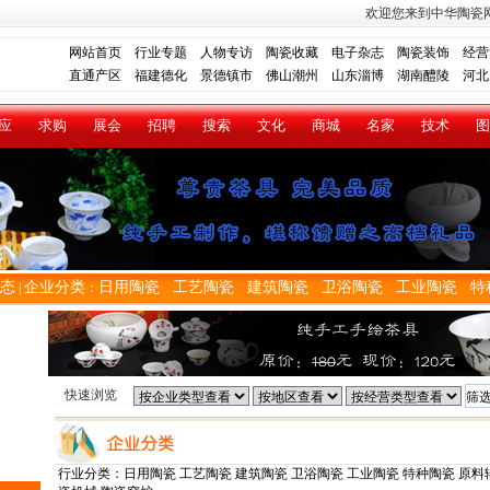
欢迎您来到中华陶瓷
网站首页
行业专题
人物专访
陶瓷收藏
电子杂志
陶瓷装饰
经营
直通产区
福建德化
景德镇市
佛山潮州
山东淄博
湖南醴陵
河北
应
求购
展会
招聘
搜索
文化
商城
名家
技术
图
态
企业分类
日用陶瓷
工艺陶瓷
建筑陶瓷
卫浴陶瓷
工业陶瓷
特
|
：
快速浏览
行业分类：
日用陶瓷
工艺陶瓷
建筑陶瓷
卫浴陶瓷
工业陶瓷
特种陶瓷
原料