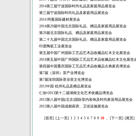
·
2014第三届宁波国际时尚礼品及家庭用品展览会
·
第三届宁波国际时尚礼品及家庭用品展览会
·
2014 阿曼国际建材展览会
·
2014第29届中国北京国际礼品、赠品及家庭用品展览会
·
第29届北京国际礼品、赠品及家庭用品展览会
·
第二十九届中国北京国际礼品、赠品及家庭用品展览会
·
印度陶瓷工业展览会
·
第五届中国广州国际工艺品艺术品收藏品红木文化展览会
·
2014第五届中国广州国际工艺品艺术品收藏品红木文化展览
·
第四届中国重庆国际工艺品艺术品收藏品古典家具博览会
·
第7届（深圳）茶产业博览会
·
第7届深圳国际茶业茶文化博览会
·
2013中国·杭州礼品及赠品展览会
·
仁创•2013第十二届湖南文化艺术收藏品博览会
·
2013第八届中国(北京)国际室内装饰及时尚家居用品展览会
·
2013第八届中国成都厨房、卫浴设施展览会
[首页]
[上一页]
1
2
3
4
5
6
7
8
9
10
...
[下一页]
[尾页]