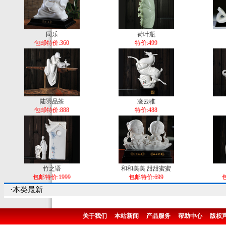
同乐
荷叶瓶
包邮特价:360
特价:499
陆羽品茶
凌云骓
包邮特价:888
特价:488
竹之语
和和美美 甜甜蜜蜜
包邮特价:1999
包邮特价:699
包
·本类最新
关于我们
本站新闻
产品服务
帮助中心
版权