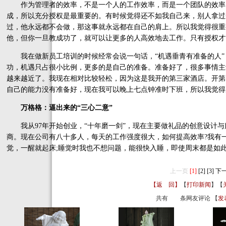
作为管理者的效率，不是一个人的工作效率，而是一个团队的效率
成，所以充分授权是最重要的。有时候觉得还不如我自己来，别人拿过
过，他永远都不会做，那这事就永远都在自己的肩上。所以我觉得很重
他，但你一旦教成功了，就可以让更多的人高效地去工作。只有授权才
我在做新员工培训的时候经常会说一句话，“机遇垂青有准备的人”
功，机遇只占很小比例，更多的是自己的准备。准备好了，很多事情主
越来越近了。我现在相对比较轻松，因为这是我开的第三家酒店。开第
自己的能力没有准备好，现在我可以晚上七点钟准时下班，所以我觉得
万格格：逼出来的“三心二意”
我从97年开始创业，“十年磨一剑”，现在主要做礼品的创意设计与
商。现在公司有八十多人，每天的工作强度很大，如何提高效率?我有
觉，一醒就起床;睡觉时我也不想问题，能很快入睡，即使周末都是如
上一页
[1]
[2]
[3]
下
【返 回】
【
打印新闻
】【
共有
条网友评论 【
发