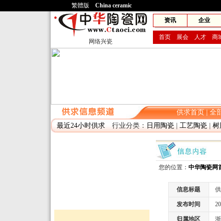
繁體版
China ceramic
网兴
资讯
企业
首页
展会
人才
商
网络兴瓷
供求首页
|
全
最近24小时供求
行业分类：
日用陶瓷
|
工艺陶瓷
|
树
您的位置：
中华陶瓷网
信息标题
供
发布时间
2014
归属地区
浙