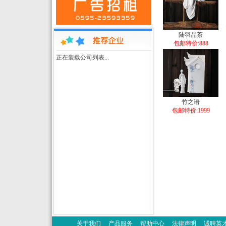
陆羽品茶
包邮特价:888
正在装载公司列表...
竹之语
包邮特价:1999
关于我们
产品服务
帮助中心
法律声明
诚聘英