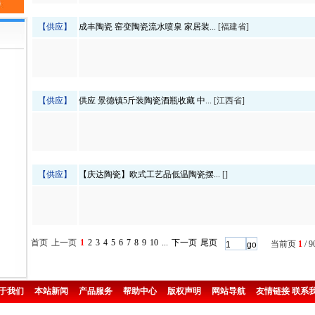
【供应】
成丰陶瓷 窑变陶瓷流水喷泉 家居装...
[福建省]
【供应】
供应 景德镇5斤装陶瓷酒瓶收藏 中...
[江西省]
【供应】
【庆达陶瓷】欧式工艺品低温陶瓷摆...
[]
首页
上一页
1
2
3
4
5
6
7
8
9
10
...
下一页
尾页
当前页
1
/ 
于我们
本站新闻
产品服务
帮助中心
版权声明
网站导航
友情链接
联系