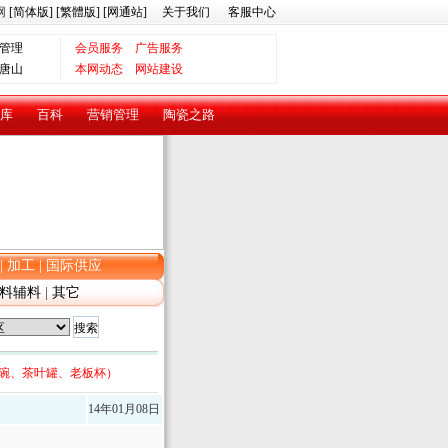
网
[简体版]
[繁體版]
[网通站]
关于我们
客服中心
管理
会员服务
广告服务
唐山
本网动态
网站建设
库
百科
营销管理
陶瓷之路
|
加工
|
国际供应
料辅料
|
其它
碗、茶叶罐、老板杯）
14年01月08日