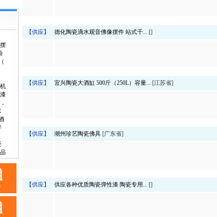
【供应】
德化陶瓷滴水观音佛像摆件 站式千...
[]
摆
粉
（
【供应】
宜兴陶瓷大酒缸 500斤（250L）容量...
[江苏省]
机
漆
，
水
酒
拌
【供应】
潮州珍艺陶瓷佛具
[广东省]
瓷
品
【供应】
供应各种优质陶瓷弹性漆 陶瓷专用...
[]