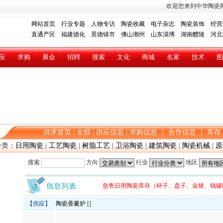
欢迎您来到中华陶瓷
网站首页
行业专题
人物专访
陶瓷收藏
电子杂志
陶瓷装饰
经营
直通产区
福建德化
景德镇市
佛山潮州
山东淄博
湖南醴陵
河北
应
求购
展会
招聘
搜索
文化
商城
名家
技术
图
供求首页
|
全部
|
供应信息
|
求购信息
｜
合作信息
｜
库存
类：
日用陶瓷
|
工艺陶瓷
|
树脂工艺
|
卫浴陶瓷
|
建筑陶瓷
|
陶瓷机械
|
原
搜索
方向
行业
地区
急售日用陶瓷库存（杯子、盘子、金猪、钱罐
【供应】
陶瓷香薰炉
[]