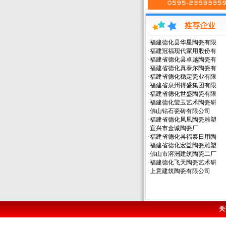
·
福建德化县华星陶瓷有限
·
福建冠福现代家用股份有
·
福建省德化县卓越陶瓷有
·
福建省德化真泰尔陶瓷有
·
福建省德化稳定瓷业有限
·
福建省泉州得盛集团有限
·
福建省德化世盛陶瓷有限
·
福建德化莹玉艺术陶瓷研
·
佛山钻石瓷砖有限公司
·
福建省德化凤凰陶瓷雕塑
·
宜兴市金诚陶瓷厂
·
福建省德化县福泰日用陶
·
福建省德化宏益陶瓷雕塑
·
佛山市溶洲建筑陶瓷二厂
·
福建德化飞天陶瓷艺术研
·
上意建筑陶瓷有限公司
关