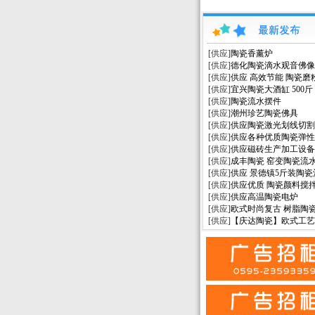
[供应]
陶瓷香薰炉
[供应]
德化陶瓷滴水观音佛像
[供应]
供应 高效节能 陶瓷磨
[供应]
宜兴陶瓷大酒缸 500斤
[供应]
陶瓷流水摆件
[供应]
潮州珍艺陶瓷佛具
[供应]
供应陶瓷激光划线切割
[供应]
供应各种优质陶瓷弹性
[供应]
供应磁砖生产加工设备
[供应]
成丰陶瓷 窑变陶瓷流
[供应]
供应 景德镇5斤装陶瓷
[供应]
供应优质 陶瓷颜料搅
[供应]
供应高温陶瓷电炉
[供应]
欧式时尚复古 树脂陶
[供应]
【庆达陶瓷】欧式工艺