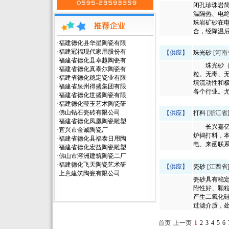
闭孔珍珠岩
温隔热、电
珠岩矿砂在
合，经降温后
·
福建德化县华星陶瓷有限
·
福建冠福现代家用股份有
【供应】
珠光砂
[河南
·
福建省德化县卓越陶瓷有
珠光砂（膨
·
福建省德化真泰尔陶瓷有
粒。无毒、
·
福建省德化稳定瓷业有限
填流动性和
·
福建省泉州得盛集团有限
各个行业。尤
·
福建省德化世盛陶瓷有限
·
福建德化莹玉艺术陶瓷研
·
佛山钻石瓷砖有限公司
【供应】
打料
[浙江省
·
福建省德化凤凰陶瓷雕塑
长兴嘉亿耐
·
宜兴市金诚陶瓷厂
炉捣打料，本
·
福建省德化县福泰日用陶
电、来函联
·
福建省德化宏益陶瓷雕塑
·
佛山市溶洲建筑陶瓷二厂
·
福建德化飞天陶瓷艺术研
【供应】
瓷砂
[江西省
·
上意建筑陶瓷有限公司
瓷砂具有稳
附性好、颗粒
产生二氧化
过滤介质，处
首页
上一页
1
2
3
4
5
6