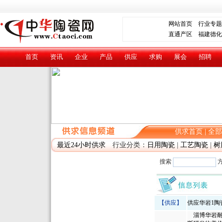
网站首页
行业专题
直通产区
福建德化
首页
资讯
企业
产品
供应
求购
展会
招聘
供求首页
|
全部
最近24小时供求
行业分类：
日用陶瓷
|
工艺陶瓷
|
树
搜索
【供应】
供应华岩1陶
淄博华岩耐