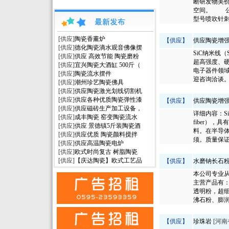
断研发物美
空间。 公
型号喷吹针刺
[供应]
陶瓷香薰炉
【供应】
供应陶瓷增强
[供应]
德化陶瓷滴水观音佛像摆
SiC纳米线（Si
[供应]
供应 高效节能 陶瓷磨粉
超高强度、
[供应]
宜兴陶瓷大酒缸 500斤（
电子器件领域
[供应]
陶瓷流水摆件
迎咨询洽谈。
[供应]
潮州珍艺陶瓷佛具
[供应]
供应陶瓷激光划线切割机
[供应]
供应各种优质陶瓷弹性漆
【供应】
供应陶瓷增强
[供应]
供应磁砖生产加工设备，
详细内容：SiC
[供应]
成丰陶瓷 窑变陶瓷流水
fiber）
[供应]
供应 景德镇5斤装陶瓷酒
料。在半导体
[供应]
供应优质 陶瓷颜料搅拌
须。质量保证
[供应]
供应高温陶瓷电炉
[供应]
欧式时尚复古 树脂陶瓷
[供应]
【庆达陶瓷】欧式工艺品
【供应】
水磨钠长石
本公司专业
主营产品有：
透明粉，超
沸石粉、膨润
【供应】
珍珠岩
[河南