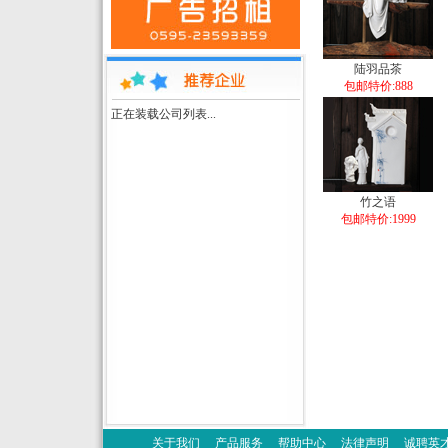
陆羽品茶
包邮特价:888
正在装载公司列表...
竹之语
包邮特价:1999
关于我们
产品服务
帮助中心
法律声明
诚聘英