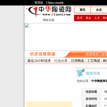
繁體版
China ceramic
网兴
资讯
企业
首页
展会
人才
商
网络兴瓷
供求首页
|
全
最近24小时供求
行业分类：
日用陶瓷
|
工艺陶瓷
|
树
您的位置：
中华陶瓷网
信息标题
潮
发布时间
2014
归属地区
广