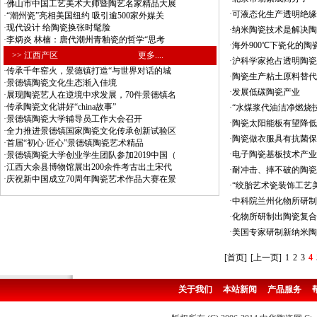
·
佛山市中国工艺美术大师暨陶艺名家精品大展
·
可液态化生产透明绝缘
·
“潮州瓷”亮相美国纽约 吸引逾500家外媒关
·
现代设计 给陶瓷换张时髦脸
·
纳米陶瓷技术是解决陶
·
李炳炎 林楠：唐代潮州青釉瓷的哲学“思考
·
海外900℃下瓷化的
>> 江西产区
更多....
·
沪科学家抢占透明陶瓷
·
传承千年窑火，景德镇打造“与世界对话的城
·
陶瓷生产粘土原料替代
·
景德镇陶瓷文化生态渐入佳境
·
发展低碳陶瓷产业
·
展现陶瓷艺人在逆境中求发展，70件景德镇名
·
传承陶瓷文化讲好“china故事”
·
“水煤浆代油洁净燃烧
·
景德镇陶瓷大学辅导员工作大会召开
·
陶瓷太阳能板有望降低
·
全力推进景德镇国家陶瓷文化传承创新试验区
·
陶瓷做衣服具有抗菌保
·
首届“初心·匠心”景德镇陶瓷艺术精品
·
电子陶瓷基板技术产业
·
景德镇陶瓷大学创业学生团队参加2019中国（
·
江西大余县博物馆展出200余件考古出土宋代
·
耐冲击、摔不破的陶瓷
·
庆祝新中国成立70周年陶瓷艺术作品大赛在景
·
“绞胎艺术瓷装饰工艺
·
中科院兰州化物所研制
·
化物所研制出陶瓷复合
·
美国专家研制新纳米陶
[首页]
[上一页]
1
2
3
4
关于我们
本站新闻
产品服务