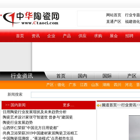
网站首页
行业专题
直通产区
福建德化
首页
资讯
企业
产品
供应
求购
展会
招聘
首页
国内
国际
产区
产区
：
德化
广东
江西
山东
湖南
四川
河北
晋
新闻搜索
>> 国内新闻
更多....
频道首页
>>
行业资讯
>
·
日用陶瓷行业发展现状及未来趋势分析
·
陶瓷艺术设计家张守智逝世 曾参与“建国瓷
·
陶瓷行业发展趋势
·
山西怀仁荣获"中国北方日用瓷都"
·
尚典卫浴荣获2019中国建材家居陶瓷卫浴精工
·
中国陶瓷琉璃馆，“夜游模式”点亮都市生活