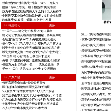
·
佛山整治傍“佛山陶瓷”乱象，查扣10万多片
·
醴陵:“百年五彩瓷、釉下翰墨香”陶瓷书法
·
赵力平看望景德镇陶瓷大学党的十九大精神学
·
中国陶瓷工业协会到访欧神诺，支持企业创新
·
欧华陶瓷:从逆境中崛起 在创新中发展
聆听
>> 福建德化
更多....
·
“中国白——德化瓷艺术展”在海口展出
·
第三代陶瓷喷墨印刷技
·
德化瓷艺术展亮相海南省博物馆，将展至10月
·
创智造“圈粉”新兴市场 央视聚焦德化创意
·
第三代陶瓷喷墨印刷技
·
德化瓷作品《马六甲之礼》获选马六甲官方文
·
高科技陶瓷受瞩目 5
·
以瓷为媒！德化白瓷亮相揭阳“地标优品之夜
·
景德镇法蓝瓷公司通过
·
以瓷为媒促交流 3件德化白瓷作品在意大利公
·
技术革新 陶瓷行业即将
·
“中国白·德化瓷”亮相巴黎国际非遗周
·
央视《非遗里的中国》走进泉州德化 0.2毫米
·
高科技陶瓷杯可以抗菌
·
侨情系故土 瓷韵连中意——德化瓷赋能中意
·
低温烧成陶瓷科技的研
·
千年“中国白”遇见深圳 德化瓷美学展圈粉
·
黄冈市中瓷两项窑炉新
>> 广东产区
更多....
·
佛山个性陶瓷镀金属抛
·
何朝宗观音像拍出4600000元高价
·
全球首个使用压电陶瓷
·
即日起祖庙博物馆可看瓷器和版画展
·
陶瓷新材料成化工环保
·
5人被授“广东省技术能手” 1人获“广东省
·
高温陶瓷膜分离管开发
·
第二届佛山市工艺美术大师评选启动，91名选
·
广东佛山发布陶瓷装备产业专利导航项目成果
·
新型内热式全焰节能型
·
为陶瓷装备产业转型升级发展提出五大建议
·
科技引领卫浴行业尽显
·
27人获评佛山市陶瓷设计艺术大师
·
北京市劲素成高分子---