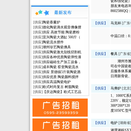
瓷和强化瓷）
朋友来电咨询、
8602586QQ：2
[供应]
陶瓷香薰炉
【供应】
马克杯
[广东
[供应]
德化陶瓷滴水观音佛像摆
[供应]
供应 高效节能 陶瓷磨粉
中温口径：8.
[供应]
宜兴陶瓷大酒缸 500斤（
[供应]
陶瓷流水摆件
[供应]
潮州珍艺陶瓷佛具
[供应]
供应陶瓷激光划线切割机
【供应】
餐具
[广东省
[供应]
供应各种优质陶瓷弹性漆
潮州市雅佳
[供应]
供应磁砖生产加工设备，
司在中国瓷都
[供应]
成丰陶瓷 窑变陶瓷流水
后服务体系遍
[供应]
供应 景德镇5斤装陶瓷酒
日用新骨瓷、
[供应]
供应优质 陶瓷颜料搅拌
[供应]
供应高温陶瓷电炉
[供应]
欧式时尚复古 树脂陶瓷
【供应】
马弗炉
[北京
[供应]
【庆达陶瓷】欧式工艺品
1、1000℃系
220V，额定
300*200
度1050℃.型
【供应】
电炉
[湖南省
湘潭湘科SX