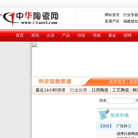
网站首页
行业专题
直通产区
福建德化
首页
资讯
企业
产品
供应
求购
展会
招聘
供求首页
|
全部
最近24小时供求
行业分类：
日用陶瓷
|
工艺陶瓷
|
树
搜索
【供应】
广告杯
[]
淄博日泰陶