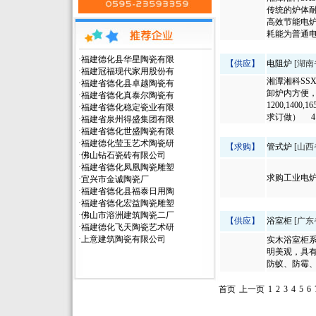
传统的炉体
高效节能电炉
耗能为普通电
·
福建德化县华星陶瓷有限
【供应】
电阻炉
[湖南
·
福建冠福现代家用股份有
湘潭湘科SS
·
福建省德化县卓越陶瓷有
卸炉内方便
·
福建省德化真泰尔陶瓷有
1200,1400
·
福建省德化稳定瓷业有限
求订做） 4
·
福建省泉州得盛集团有限
·
福建省德化世盛陶瓷有限
·
福建德化莹玉艺术陶瓷研
【求购】
管式炉
[山西
·
佛山钻石瓷砖有限公司
·
福建省德化凤凰陶瓷雕塑
求购工业电
·
宜兴市金诚陶瓷厂
·
福建省德化县福泰日用陶
·
福建省德化宏益陶瓷雕塑
·
佛山市溶洲建筑陶瓷二厂
【供应】
浴室柜
[广东
·
福建德化飞天陶瓷艺术研
·
上意建筑陶瓷有限公司
实木浴室柜
明美观，具
防蚁、防霉、
首页
上一页
1
2
3
4
5
6