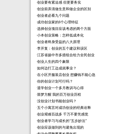
·
创业要有紧迫感 但更要务实
·
创业前弄清做生意和做企业的区别
·
创业者必看九个问题
·
成功创业家的8个心理特征
·
选择创业项目应该考虑的两个方面
·
小本创业策略：怎样低成本化
·
创业者终身受益的八大原理
·
李开复：创业的五个建议和误区
·
江苏省扬中市多措组合给力全民创业
·
创业人生的四个象限
·
如何边打工边成就事业？
·
在小区开服装店创业 想赚钱不能心急
·
你的创业计划可行吗？
·
退学创业一个多月教训与心得
·
噩梦方醒 我的百万创业历程
·
没创业计划书能创业吗？
·
五个小寓言对成功创业的经典诠释
·
创业艰难百战多 千万不要凭感觉
·
创业者学习与成长的“五步妙法”
·
创业应该做到的与避免出现的