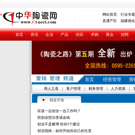
网站首页
行业专题
直通产区
福建德化
首页
资讯
企业
产品
供应
求购
展会
招聘
首页
经营管理
营
|
|
商人之道
|
客户管理
|
财务管理
|
人力资源
|
创业天地
·
应该一边创业一边工作吗？
·
把创业想法变成金钱
·
创业不是赌博 给你5个建议
·
创业指南：如何开始你自己的生意