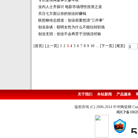
·
专访金璞陶董事长廖年权
·
业内人士齐探讨 电影市场理性投资之道
·
关注七方面让你的创业好赚钱
·
联想柳传志授道：创业前要想清“三件事”
·
创业杂谈：聪明女性为什么不能玩转职场
·
创业支招：创业不会再苦于没钱没经验
[首页]
[上一页]
1
2
3
4
5
6
7
8
9
10
...
[下一页]
[尾页]
关于我们
本站新闻
产品服务
版权所有 (C) 2006-2014 中华陶瓷网 Ctao
闽ICP备1002