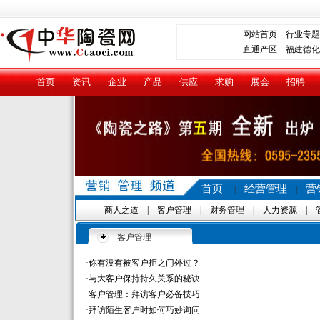
网站首页
行业专题
直通产区
福建德化
首页
资讯
企业
产品
供应
求购
展会
招聘
首页
经营管理
营
|
|
商人之道
|
客户管理
|
财务管理
|
人力资源
|
客户管理
·
你有没有被客户拒之门外过？
·
与大客户保持持久关系的秘诀
·
客户管理：拜访客户必备技巧
·
拜访陌生客户时如何巧妙询问