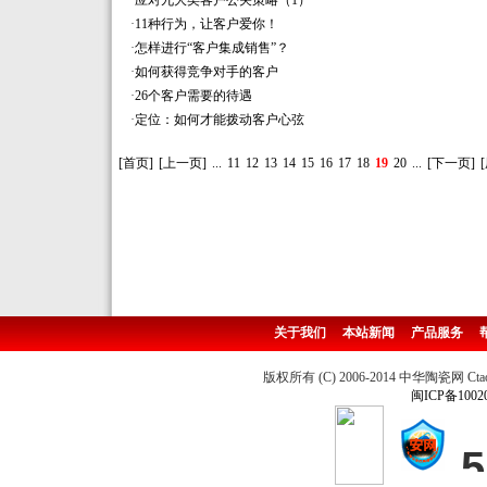
·
应对九大类客户公关策略（1）
·
11种行为，让客户爱你！
·
怎样进行“客户集成销售”？
·
如何获得竞争对手的客户
·
26个客户需要的待遇
·
定位：如何才能拨动客户心弦
[首页]
[上一页]
...
11
12
13
14
15
16
17
18
19
20
...
[下一页]
关于我们
本站新闻
产品服务
版权所有 (C) 2006-2014 中华陶瓷网 Ctao
闽ICP备1002