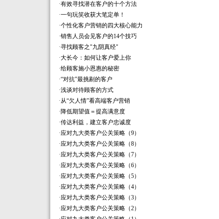
·
有效寻找潜在客户的十个方法
·
一句玩笑收获大笔定单！
·
个性化客户营销的四大核心能力
·
销售人员会见客户的14个技巧
·
寻找顾客之"九阴真经"
·
大长今：如何让客户爱上你
·
给顾客施小恩惠的秘密
·
“对抗”最挑剔的客户
·
浅谈对待顾客的方式
·
从“欠人情”看高端客户营销
·
降低期望值＝提高满意度
·
传达利益，建立客户忠诚度
·
应对九大类客户公关策略（9）
·
应对九大类客户公关策略（8）
·
应对九大类客户公关策略（7）
·
应对九大类客户公关策略（6）
·
应对九大类客户公关策略（5）
·
应对九大类客户公关策略（4）
·
应对九大类客户公关策略（3）
·
应对九大类客户公关策略（2）