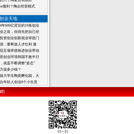
的六个陶瓷营销误区
or微利？陶企经营模式
创业天地
4年600亿背后的10条创业
业之前，你得先把自己经
投资创业创新就业审批门
强：要释放人才红利 激
花五项举措推进创业带动
亚创业环境韩国不敌中日
，就是不断调整“姿态”
力值多少钱？
镇大学生陶瓷孵化园，大
合年轻人创业8个小生意
我们
扫一扫