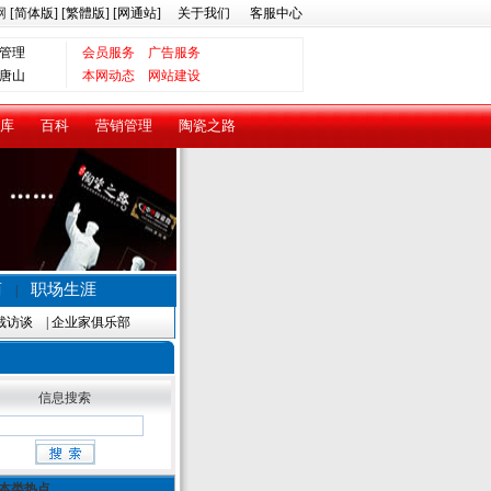
网
[简体版]
[繁體版]
[网通站]
关于我们
客服中心
管理
会员服务
广告服务
唐山
本网动态
网站建设
库
百科
营销管理
陶瓷之路
商
职场生涯
|
裁访谈
|
企业家俱乐部
信息搜索
本类热点