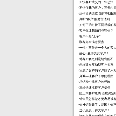
·
加快客户成交的一些想法
·
不信任我的客户，三天内
·
运作团购渠道 如何寻找团
·
判断“客户”的财富法则
·
如何正确对待不同规模的
·
客户你让我如何包容你？
·
客户不是“上帝”！
·
顾客完全满意要点
·
一件小事失去一个大的客
·
耐心--赢得美女客户！
·
对客户晓之利是销售的不
·
怎样建立互动型客户关系
·
我成了客户的客户赚了六
·
真诚---让客户下单的理由
·
总结20个找客户的经验
·
三步快速取得客户信任
·
防止大客户叛离 态度决定
·
销售员怎样做才更容易被
·
你推销失败了，是因为你
·
送小恩惠，得大客户！