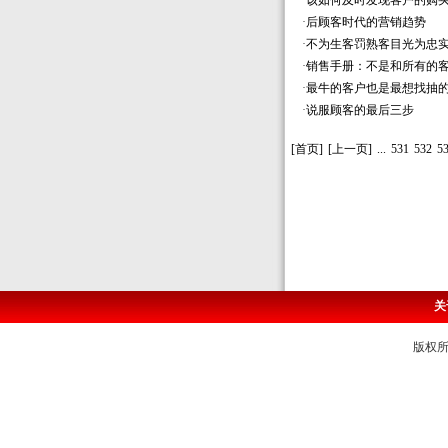
·
该如何及时发现客户的购
·
后顾客时代的营销趋势
·
不为生客罚熟客目光为忠
·
销售手册：不是和所有的
·
最牛的客户也是最想找抽
·
说服顾客的最后三步
[首页]
[上一页]
...
531
532
5
关
版权所有 