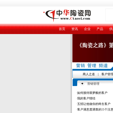
首页
资讯
企业
产品
供
商人之道
|
客户管
营销管理
·
如何接待噩梦般的客户
·
我的客户情结
·
五招让他做你的终生客户
·
客户满意度调查的11个注