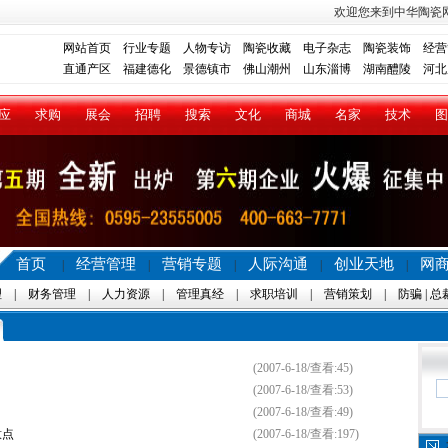
欢迎您来到中华陶瓷
网站首页
行业专题
人物专访
陶瓷收藏
电子杂志
陶瓷装饰
经营
直通产区
福建德化
景德镇市
佛山潮州
山东淄博
湖南醴陵
河北
应
求购
展会
招聘
搜索
文化
商城
名家
技术
图
首页
经营管理
营销专题
人际沟通
创业天地
网
|
|
|
|
|
理
|
财务管理
|
人力资源
|
管理真经
|
求职培训
|
营销策划
|
防骗
|
总
(2007-6-18/查看:45)
(2007-6-18/查看:53)
(2007-6-18/查看:49)
意点
(2007-6-18/查看:197)