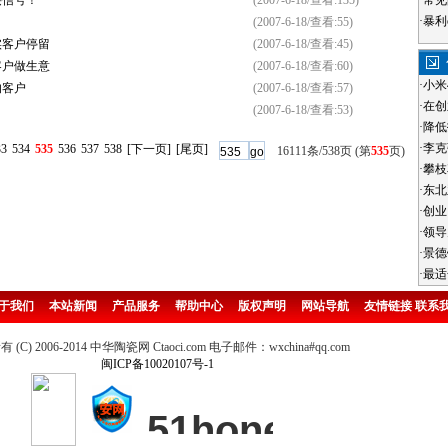
买信号！
(2007-6-18/查看:135)
·
常见
·
暴利
(2007-6-18/查看:55)
实客户停留
(2007-6-18/查看:45)
客户做生意
(2007-6-18/查看:60)
·
小米
的客户
(2007-6-18/查看:57)
·
在创
(2007-6-18/查看:53)
·
降低
·
李克
33
534
535
536
537
538
[下一页]
[尾页]
16111条/538页 (第
535
页)
·
攀枝
·
东北
·
创业
·
领导
·
景德
·
最适
于我们
本站新闻
产品服务
帮助中心
版权声明
网站导航
友情链接
联系
(C) 2006-2014 中华陶瓷网 Ctaoci.com 电子邮件：wxchina#qq.com
闽ICP备10020107号-1